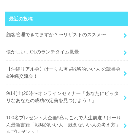
最近の投稿
顧客管理できてますか？〜リザストのススメ〜
懐かしい…OLのランチタイム風景
【沖縄リアル会】けーりん著 #戦略的いい人 の読書会
&沖縄交流会！
9/14(土)20時〜オンラインセミナー「あなたにピッタ
リなあなたの成功の定義を見つけよう！」
100名プレゼント大企画!!私もこれで人生前進！けーり
ん最新書籍「戦略的いい人 残念ないい人の考え方」
をプレゼント！