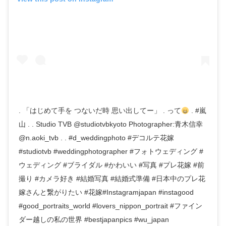
. 「はじめて手を つないだ時 思い出してー」 . って
. #嵐
山 . . Studio TVB @studiotvbkyoto Photographer:青木信幸
@n.aoki_tvb . . #d_weddingphoto #デコルテ花嫁
#studiotvb #weddingphotographer #フォトウェディング #
ウェディング #ブライダル #かわいい #写真 #プレ花嫁 #前
撮り #カメラ好き #結婚写真 #結婚式準備 #日本中のプレ花
嫁さんと繋がりたい #花嫁#Instagramjapan #instagood
#good_portraits_world #lovers_nippon_portrait #ファイン
ダー越しの私の世界 #bestjapanpics #wu_japan