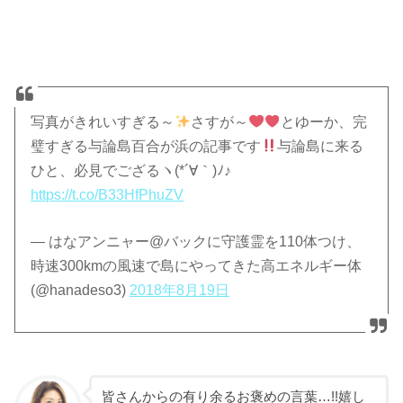
写真がきれいすぎる～
さすが～
とゆーか、完
璧すぎる与論島百合が浜の記事です
与論島に来る
ひと、必見でござるヽ(*´∀｀)ﾉ♪
https://t.co/B33HfPhuZV
— はなアンニャー@バックに守護霊を110体つけ、
時速300kmの風速で島にやってきた高エネルギー体
(@hanadeso3)
2018年8月19日
皆さんからの有り余るお褒めの言葉…!!嬉し