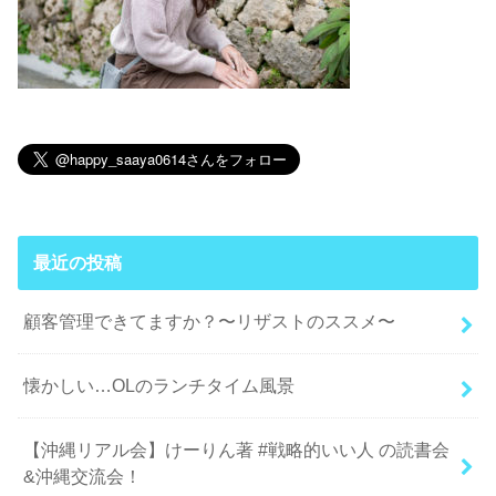
最近の投稿
顧客管理できてますか？〜リザストのススメ〜
懐かしい…OLのランチタイム風景
【沖縄リアル会】けーりん著 #戦略的いい人 の読書会
&沖縄交流会！