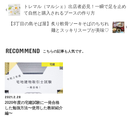
トレマル（マルシェ）出店者必見！一瞬で足を止め
て自然と購入されるブースの作り方
【3丁目の島そば屋】炙り軟骨ソーキそばのちぢれ
麺とスッキリスープが美味♡
RECOMMEND
こちらの記事も人気です。
宅建
2021.2.28
2020年度の宅建試験に一発合格
した勉強方法〜使用した教材紹介
編〜