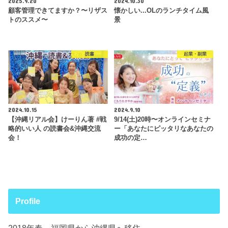
2025.9.20
2024.10.30
顧客管理できてますか？〜リザス
懐かしい...OLのランチタイム風
トのススメ〜
景
読書
起業・副業
2024.10.15
2024.9.10
【沖縄リアル会】けーりん著 #戦
9/14(土)20時〜オンラインセミナ
略的いい人 の読書会&沖縄交流
ー「あなたにピッタリなあなたの
会！
成功の定…
Profile