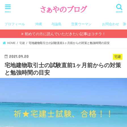
menu
search
プロフィール
沖縄
与論島
営業ウーマン
お問合わせ
初めての方に読んでいただきたい記事はコチラ！
HOME
宅建
宅地建物取引士の試験直前1ヶ月前からの対策と勉強時間の目安
2021.09.20
宅建
宅地建物取引士の試験直前1ヶ月前からの対策
と勉強時間の目安