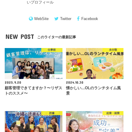
いプロフィール
WebSite
Twitter
Facebook
NEW POST
このライターの最新記事
仕事術
未分類
2025.9.20
2024.10.30
顧客管理できてますか？〜リザス
懐かしい...OLのランチタイム風
トのススメ〜
景
読書
起業・副業