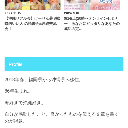
2024.10.15
2024.9.10
【沖縄リアル会】けーりん著 #戦
9/14(土)20時〜オンラインセミナ
略的いい人 の読書会&沖縄交流
ー「あなたにピッタリなあなたの
会！
成功の定…
Profile
2018年春、福岡県から沖縄県へ移住。
86年生まれ。
海好きで沖縄好き。
自分が感動したこと、良かったものを伝える文章を書く
のが得意。