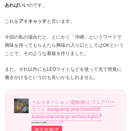
あればいい
のです。
これを
アイキャッチ
と言います。
今回の私の場合だと、とにかく「沖縄」というワードで
興味を持ってもらえたら興味の入り口としてはOKという
ことで、そのような看板を作りました。
また、それ以外にもLEDライトなどを使って光で視覚に
働きかけるというのも良いかもしれません。
イルミネーション 電飾 飾り フェアリー
ライト &amp;amp;amp;lt;led40球
&amp;amp;amp;gt; ed fairy light
posted with
カエレバ
楽天市場