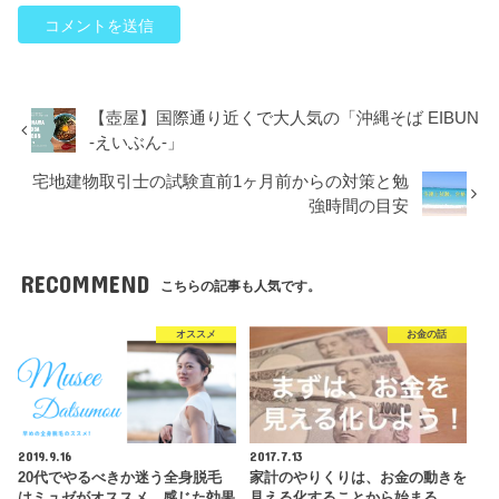
【壺屋】国際通り近くで大人気の「沖縄そば EIBUN
-えいぶん-」
宅地建物取引士の試験直前1ヶ月前からの対策と勉
強時間の目安
RECOMMEND
こちらの記事も人気です。
オススメ
お金の話
2019.9.16
2017.7.13
20代でやるべきか迷う全身脱毛
家計のやりくりは、お金の動きを
はミュゼがオススメ。感じた効果
見える化することから始まる。