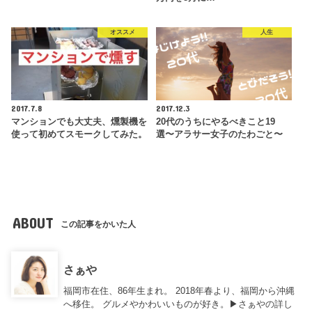
オススメ
人生
2017.7.8
2017.12.3
マンションでも大丈夫、燻製機を
20代のうちにやるべきこと19
使って初めてスモークしてみた。
選〜アラサー女子のたわごと〜
ABOUT
この記事をかいた人
さぁや
福岡市在住、86年生まれ。 2018年春より、福岡から沖縄
へ移住。 グルメやかわいいものが好き。▶︎
さぁやの詳し