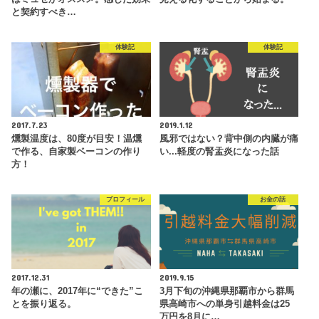
と契約すべき…
体験記
体験記
2017.7.23
2019.1.12
燻製温度は、80度が目安！温燻
風邪ではない？背中側の内臓が痛
で作る、自家製ベーコンの作り
い...軽度の腎盂炎になった話
方！
プロフィール
お金の話
2017.12.31
2019.9.15
年の瀬に、2017年に“できた”こ
3月下旬の沖縄県那覇市から群馬
とを振り返る。
県高崎市への単身引越料金は25
万円を8月に…