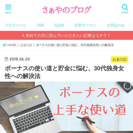
menu
search
プロフィール
沖縄
与論島
営業ウーマン
お問合わせ
初めての方に読んでいただきたい記事はコチラ！
HOME
お金の話
ボーナスの使い道と貯金に悩む、30代独身女性への解決法
2018.06.25
お金の話
ボーナスの使い道と貯金に悩む、30代独身女
性への解決法