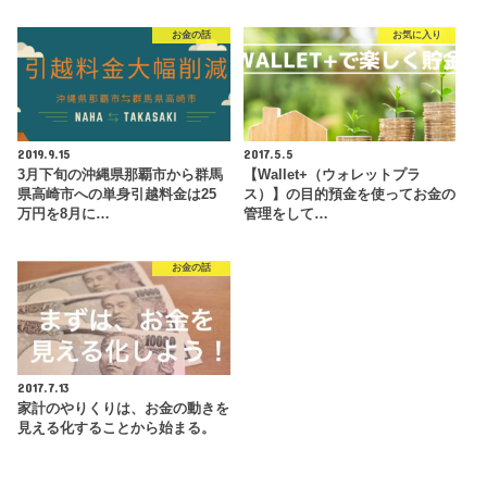
お金の話
お気に入り
2019.9.15
2017.5.5
3月下旬の沖縄県那覇市から群馬
【Wallet+（ウォレットプラ
県高崎市への単身引越料金は25
ス）】の目的預金を使ってお金の
万円を8月に…
管理をして…
お金の話
2017.7.13
家計のやりくりは、お金の動きを
見える化することから始まる。