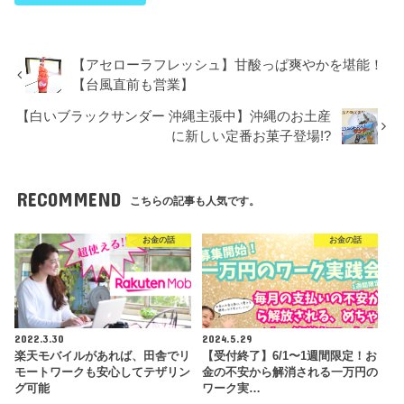
【アセローラフレッシュ】甘酸っぱ爽やかを堪能！
【台風直前も営業】
【白いブラックサンダー 沖縄主張中】沖縄のお土産
に新しい定番お菓子登場!?
RECOMMEND
こちらの記事も人気です。
お金の話
お金の話
2022.3.30
2024.5.29
楽天モバイルがあれば、田舎でリ
【受付終了】6/1〜1週間限定！お
モートワークも安心してテザリン
金の不安から解消される一万円の
グ可能
ワーク実…