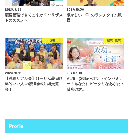
2025.9.20
2024.10.30
顧客管理できてますか？〜リザス
懐かしい...OLのランチタイム風
トのススメ〜
景
読書
起業・副業
2024.10.15
2024.9.10
【沖縄リアル会】けーりん著 #戦
9/14(土)20時〜オンラインセミナ
略的いい人 の読書会&沖縄交流
ー「あなたにピッタリなあなたの
会！
成功の定…
Profile