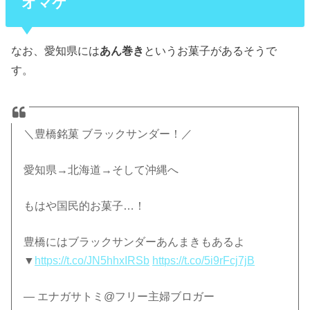
オマケ
なお、愛知県には
あん巻き
というお菓子があるそうで
す。
＼豊橋銘菓 ブラックサンダー！／
愛知県→北海道→そして沖縄へ
もはや国民的お菓子…！
豊橋にはブラックサンダーあんまきもあるよ
▼
https://t.co/JN5hhxIRSb
https://t.co/5i9rFcj7jB
— エナガサトミ@フリー主婦ブロガー