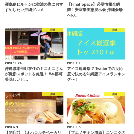
瀬底島ヒルトンに宿泊の際におす
【Final Space】必要情報全網
すめしたい沖縄グルメ
羅！安室奈美恵展示会 沖縄会場
への…
沖縄
沖縄
2018.12.26
2018.7.9
沖縄県本部町在住のミニミニさん
アイス総選挙!? Twitterでの反応
が撮影スポットを厳選！ #本部町
度で決める沖縄版アイスランキン
美味しいと…
グ〜！
沖縄
沖縄
2018.6.9
2019.5.5
【閉店⁉︎】【オハコルテベーカリ
【ブエノチキン浦添】ニンニクの