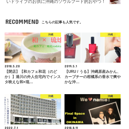
いドライブのお供に沖縄のソウルフード的おやつ！
RECOMMEND
こちらの記事も人気です。
沖縄
沖縄
2018.5.20
2019.5.1
【閉店】【和カフェ和花（のど
【URU / うる】沖縄原産みかん、
か）】港川の外人住宅内でインス
カーブチーの柑橘系の香水で爽や
タ映えな和×琉…
かな沖…
沖縄
沖縄
2022.7.1
2018.8.11