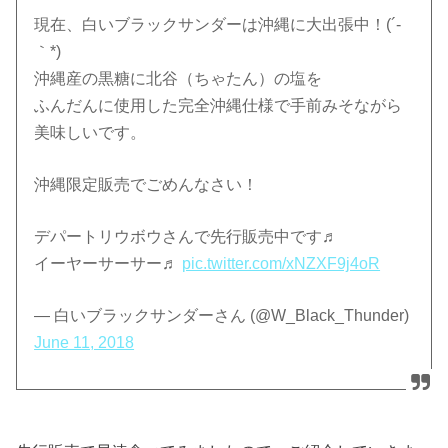
現在、白いブラックサンダーは沖縄に大出張中！(´-
｀*)
沖縄産の黒糖に北谷（ちゃたん）の塩を
ふんだんに使用した完全沖縄仕様で手前みそながら
美味しいです。
沖縄限定販売でごめんなさい！
デパートリウボウさんで先行販売中です♬
イーヤーサーサー♬
pic.twitter.com/xNZXF9j4oR
— 白いブラックサンダーさん (@W_Black_Thunder)
June 11, 2018