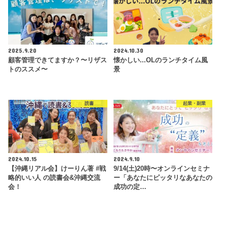
2025.9.20
2024.10.30
顧客管理できてますか？〜リザス
懐かしい...OLのランチタイム風
トのススメ〜
景
読書
起業・副業
2024.10.15
2024.9.10
【沖縄リアル会】けーりん著 #戦
9/14(土)20時〜オンラインセミナ
略的いい人 の読書会&沖縄交流
ー「あなたにピッタリなあなたの
会！
成功の定…