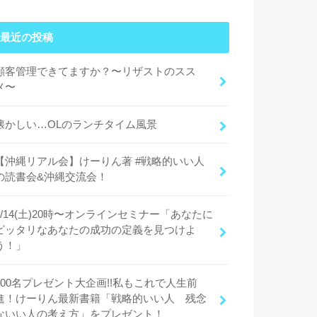
最近の投稿
顧客管理できてますか？〜リザストのスス
メ〜
懐かしい…OLのランチタイム風景
【沖縄リアル会】けーりん著 #戦略的いい人
の読書会&沖縄交流会！
9/14(土)20時〜オンラインセミナー「あなたに
ピッタリなあなたの成功の定義を見つけよ
う！」
100名プレゼント大企画!!私もこれで人生前
進！けーりん最新書籍「戦略的いい人 残念
ないい人の考え方」をプレゼント！