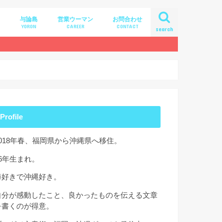
与論島
営業ウーマン
お問合わせ
A
YORON
CAREER
CONTACT
search
Profile
2018年春、福岡県から沖縄県へ移住。
86年生まれ。
海好きで沖縄好き。
自分が感動したこと、良かったものを伝える文章
を書くのが得意。