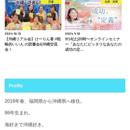
読書
起業・副業
2024.10.15
2024.9.10
【沖縄リアル会】けーりん著 #戦
9/14(土)20時〜オンラインセミナ
略的いい人 の読書会&沖縄交流
ー「あなたにピッタリなあなたの
会！
成功の定…
Profile
2018年春、福岡県から沖縄県へ移住。
86年生まれ。
海好きで沖縄好き。