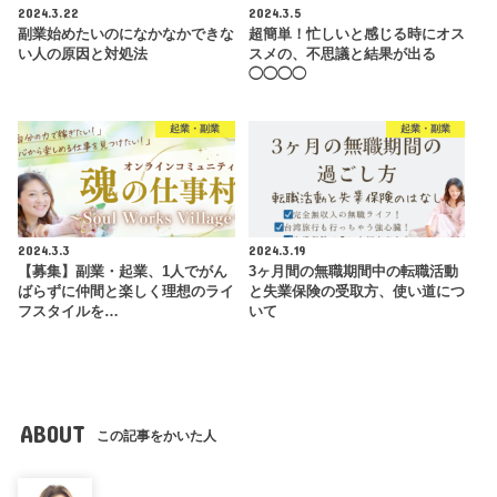
2024.3.22
2024.3.5
副業始めたいのになかなかできな
超簡単！忙しいと感じる時にオス
い人の原因と対処法
スメの、不思議と結果が出る
◯◯◯◯
起業・副業
起業・副業
2024.3.3
2024.3.19
【募集】副業・起業、1人でがん
3ヶ月間の無職期間中の転職活動
ばらずに仲間と楽しく理想のライ
と失業保険の受取方、使い道につ
フスタイルを…
いて
ABOUT
この記事をかいた人