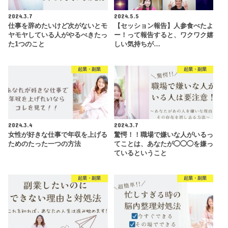
2024.3.7
2024.5.5
仕事を辞めたいけど次がないとモ
【セッション報告】人参食べたよ
ヤモヤしている人がやるべきたっ
ー！って報告すると、ワクワク嬉
た1つのこと
しい気持ちが…
起業・副業
起業・副業
2024.3.4
2024.3.7
女性が好きな仕事で年収を上げる
驚愕！！職場で嫌いな人がいるっ
ためのたった一つの方法
てことは、あなたが◯◯◯を嫌っ
ているということ
起業・副業
起業・副業