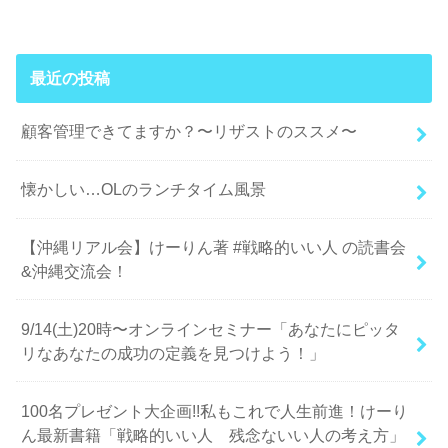
最近の投稿
顧客管理できてますか？〜リザストのススメ〜
懐かしい…OLのランチタイム風景
【沖縄リアル会】けーりん著 #戦略的いい人 の読書会
&沖縄交流会！
9/14(土)20時〜オンラインセミナー「あなたにピッタ
リなあなたの成功の定義を見つけよう！」
100名プレゼント大企画!!私もこれで人生前進！けーり
ん最新書籍「戦略的いい人 残念ないい人の考え方」