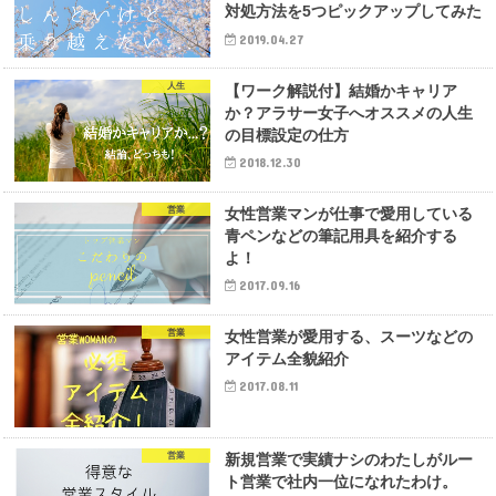
対処方法を5つピックアップしてみた
2019.04.27
人生
【ワーク解説付】結婚かキャリア
か？アラサー女子へオススメの人生
の目標設定の仕方
2018.12.30
営業
女性営業マンが仕事で愛用している
青ペンなどの筆記用具を紹介する
よ！
2017.09.16
営業
女性営業が愛用する、スーツなどの
アイテム全貌紹介
2017.08.11
営業
新規営業で実績ナシのわたしがルー
ト営業で社内一位になれたわけ。