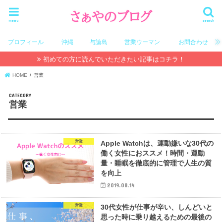
menu
search
プロフィール
沖縄
与論島
営業ウーマン
お問合わせ
初めての方に読んでいただきたい記事はコチラ！
HOME
営業
営業
営業
Apple Watchは、運動嫌いな30代の
働く女性におススメ！時間・運動
量・睡眠を徹底的に管理で人生の質
を向上
2019.08.14
営業
30代女性が仕事が辛い、しんどいと
思った時に乗り越えるための最後の