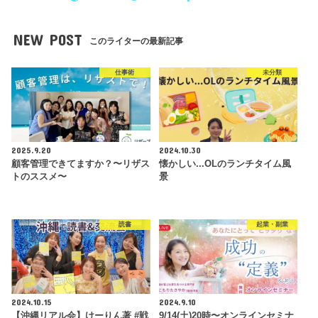
NEW POST
このライターの最新記事
仕事術
未分類
2025.9.20
2024.10.30
顧客管理できてますか？〜リザス
懐かしい...OLのランチタイム風
トのススメ〜
景
読書
起業・副業
2024.10.15
2024.9.10
【沖縄リアル会】けーりん著 #戦
9/14(土)20時〜オンラインセミナ