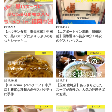
2017.9.7
2018.2.26
【ホウテン食堂 奉天本家】中洲
【エアポートイン那覇 旭橋駅
で、黒いスープにぷりっぷりのも
前】国際通りへ徒歩10分！格安
つとシャッキ…
のゲストハウス…
福岡
お気に入り
2017.10.15
2017.7.21
【PePecino（ペペチーノ）小戸
【玉家 豊崎店】あっさりとした
店】豊富な種類の創作スパゲティ
スープが自慢の、人気の沖縄そば
に手作…
のお店。
オススメ
オススメ