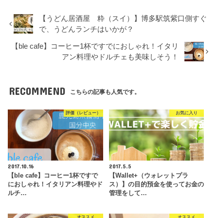
【うどん居酒屋 粋（スイ）】博多駅筑紫口側すぐ
で、うどんランチはいかが？
【ble cafe】コーヒー1杯ですでにおしゃれ！イタリ
アン料理やドルチェも美味しそう！
RECOMMEND
こちらの記事も人気です。
評価（レビュー）
お気に入り
2017.10.16
2017.5.5
【ble cafe】コーヒー1杯ですで
【Wallet+（ウォレットプラ
におしゃれ！イタリアン料理やド
ス）】の目的預金を使ってお金の
ルチ…
管理をして…
オススメ
オススメ