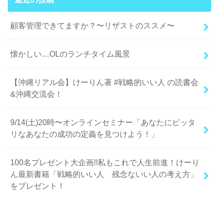
顧客管理できてますか？〜リザストのススメ〜
懐かしい…OLのランチタイム風景
【沖縄リアル会】けーりん著 #戦略的いい人 の読書会
&沖縄交流会！
9/14(土)20時〜オンラインセミナー「あなたにピッタ
リなあなたの成功の定義を見つけよう！」
100名プレゼント大企画!!私もこれで人生前進！けーり
ん最新書籍「戦略的いい人 残念ないい人の考え方」
をプレゼント！