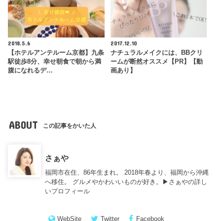
2018.5.6
2017.12.10
【ホテルアンテルーム京都】九条
ナチュラルメイクには、BBクリ
駅徒歩8分、幸せ朝食で朝から満
ームが断然オススメ【PR】【動
腹になれるデ…
画あり】
ABOUT
この記事をかいた人
さぁや
福岡市在住、86年生まれ。 2018年春より、福岡から沖縄
へ移住。 グルメやかわいいものが好き。▶︎
さぁやの詳し
いプロフィール
WebSite
Twitter
Facebook