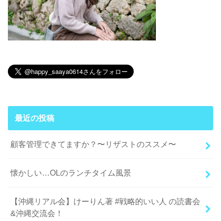
最近の投稿
顧客管理できてますか？〜リザストのススメ〜
懐かしい…OLのランチタイム風景
【沖縄リアル会】けーりん著 #戦略的いい人 の読書会
&沖縄交流会！