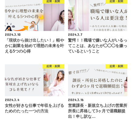
起業・副業
起業・副業
2024.3.10
2024.3.7
「現状から抜け出したい！」軽や
驚愕！！職場で嫌いな人がいるっ
かに副業を始めて理想の未来を叶
てことは、あなたが◯◯◯を嫌っ
える5つの心得
ているということ
起業・副業
起業・副業
2024.3.4
2024.3.16
女性が好きな仕事で年収を上げる
営業課長・新規立ち上げの営業所
ためのたった一つの方法
所長に昇格して3ヶ月で退職願提
出！申し訳な…