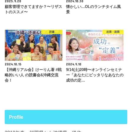
2025.9.20
2024.10.30
顧客管理できてますか？〜リザス
懐かしい...OLのランチタイム風
トのススメ〜
景
読書
起業・副業
2024.10.15
2024.9.10
【沖縄リアル会】けーりん著 #戦
9/14(土)20時〜オンラインセミナ
略的いい人 の読書会&沖縄交流
ー「あなたにピッタリなあなたの
会！
成功の定…
Profile