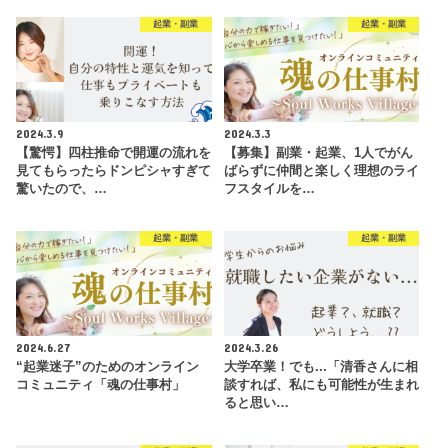
起業・副業
起業・副業
2024.3.9
2024.3.3
【驚愕】四柱推命で開運の流れを
【募集】副業・起業、1人でがん
見てもらったらドンピシャすぎて
ばらずに仲間と楽しく理想のライ
驚いたので、…
フスタイルを…
起業・副業
起業・副業
2024.6.27
2024.3.26
“起業迷子”のためのオンライン
大学卒業！でも...「清香さんに相
コミュニティ「魂の仕事村」
談すれば、私にも可能性が生まれ
ると思い…