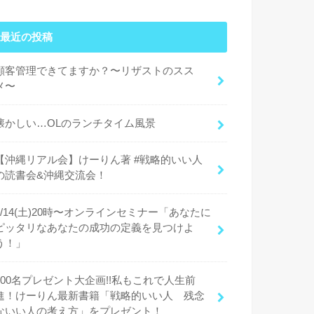
最近の投稿
顧客管理できてますか？〜リザストのスス
メ〜
懐かしい…OLのランチタイム風景
【沖縄リアル会】けーりん著 #戦略的いい人
の読書会&沖縄交流会！
9/14(土)20時〜オンラインセミナー「あなたに
ピッタリなあなたの成功の定義を見つけよ
う！」
100名プレゼント大企画!!私もこれで人生前
進！けーりん最新書籍「戦略的いい人 残念
ないい人の考え方」をプレゼント！