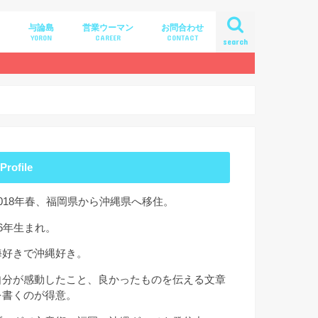
与論島
営業ウーマン
お問合わせ
A
YORON
CAREER
CONTACT
search
Profile
2018年春、福岡県から沖縄県へ移住。
86年生まれ。
海好きで沖縄好き。
自分が感動したこと、良かったものを伝える文章
を書くのが得意。