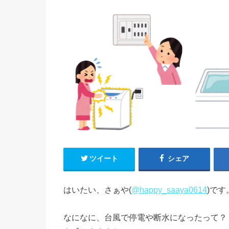
ツイート
シェア
はいたい、さぁや(
@happy_saaya0614
)です
なになに、台風で停電や断水になったって？