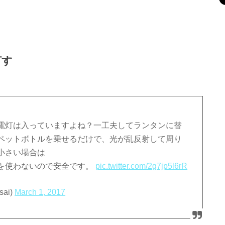
灯す
電灯は入っていますよね？一工夫してランタンに替
ペットボトルを乗せるだけで、光が乱反射して周り
小さい場合は
を使わないので安全です。
pic.twitter.com/2g7jp5l6rR
ai)
March 1, 2017