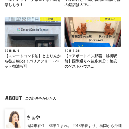
楽しもう！
の銘店は大正…
沖縄
オススメ
2018.11.19
2018.2.26
【スマートコンド泊】とまりんか
【エアポートイン那覇 旭橋駅
ら徒歩約6分！バリアフリー・ペ
前】国際通りへ徒歩10分！格安
ット宿泊も可
のゲストハウス…
ABOUT
この記事をかいた人
さぁや
福岡市在住、86年生まれ。 2018年春より、福岡から沖縄