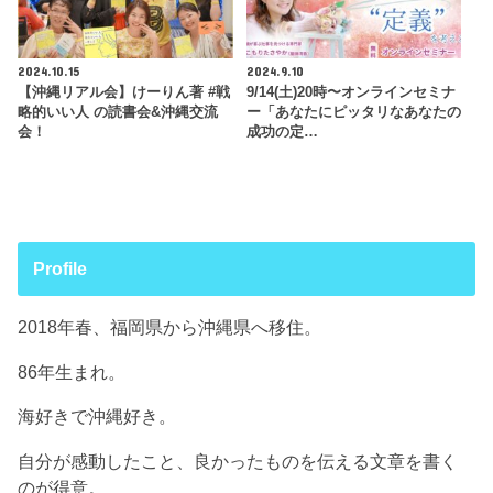
2024.10.15
2024.9.10
【沖縄リアル会】けーりん著 #戦
9/14(土)20時〜オンラインセミナ
略的いい人 の読書会&沖縄交流
ー「あなたにピッタリなあなたの
会！
成功の定…
Profile
2018年春、福岡県から沖縄県へ移住。
86年生まれ。
海好きで沖縄好き。
自分が感動したこと、良かったものを伝える文章を書く
のが得意。