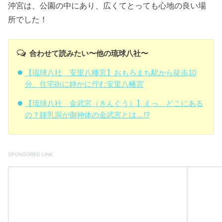
沖宮は、公園の中にあり、広くてとっても心地の良い場
所でした！
合わせて読みたい〜他の琉球八社〜
【琉球八社 安里八幡宮】おもろまち駅から徒歩10
分、住宅街に静かに佇む安里八幡宮
【琉球八社 金武宮（きんぐう）】えっ、どこにある
の？鍾乳洞が御神体の金武宮とは…!?
SPONSORED LINK