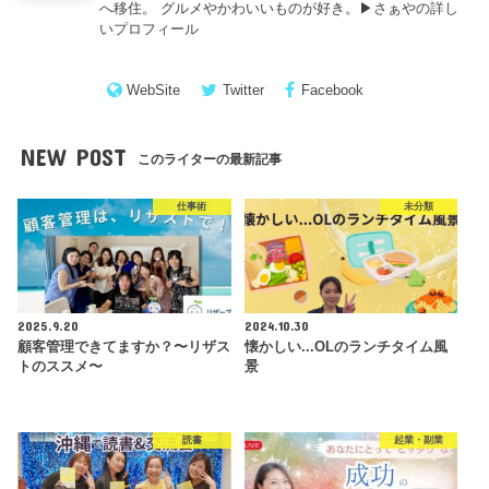
へ移住。 グルメやかわいいものが好き。▶︎
さぁやの詳し
いプロフィール
WebSite
Twitter
Facebook
NEW POST
このライターの最新記事
仕事術
未分類
2025.9.20
2024.10.30
顧客管理できてますか？〜リザス
懐かしい...OLのランチタイム風
トのススメ〜
景
読書
起業・副業