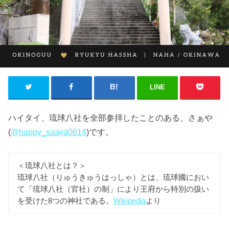
LINE
ハイタイ、琉球八社を全部参拝したことのある、さぁや
(
@happy_saaya0614
)です。
＜琉球八社とは？＞
琉球八社（りゅうきゅうはっしゃ）とは、琉球國におい
て「琉球八社（官社）の制」により王府から特別の扱い
を受けた8つの神社である。
Wikipedia
より