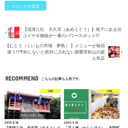
【琉球八社 天久宮（あめくぐう）】地下にある泊
ユイヤギ御嶽が一番のパワースポット!?
【むとう（くいもの市場 夢島） 】メニューが毎回
違う!?予約しないと絶対に入れない那覇市松山の超
人気店
RECOMMEND
こちらの記事も人気です。
沖縄
沖縄
2019.8.18
2021.4.10