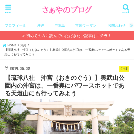
menu
search
プロフィール
沖縄
与論島
営業ウーマン
お問合わせ
初めての方に読んでいただきたい記事はコチラ！
HOME
沖縄
【琉球八社 沖宮（おきのぐう）】奥武山公園内の沖宮は、一番奥にパワースポットである天
燈山にも行ってみよう
2019.05.02
沖縄
【琉球八社 沖宮（おきのぐう）】奥武山公
園内の沖宮は、一番奥にパワースポットであ
る天燈山にも行ってみよう