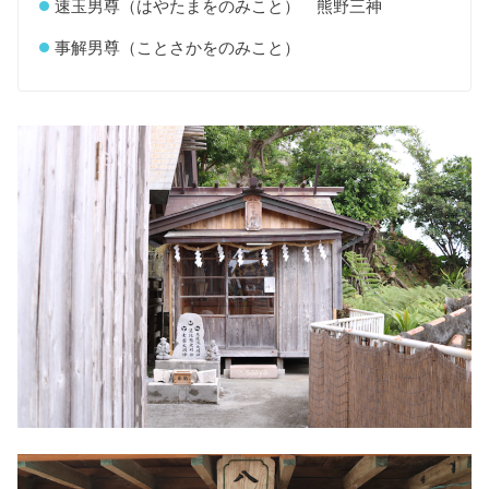
速玉男尊（はやたまをのみこと） 熊野三神
事解男尊（ことさかをのみこと）