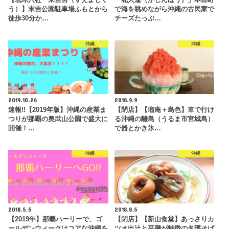
【琉球八社 末吉宮（すえよしぐ
「花人逢（かじんほう）」本部町
う）】末吉公園駐車場ふもとから
で海を眺めながら沖縄の古民家で
徒歩30分か…
チーズたっぷ…
沖縄
沖縄
2019.10.26
2018.9.9
速報!!【2019年版】沖縄の産業ま
【閉店】【瑠庵＋島色】車で行け
つりが那覇の奥武山公園で盛大に
る沖縄の離島（うるま市宮城島）
開催！…
で器とかき氷…
沖縄
沖縄
2018.5.5
2018.8.5
【2019年】那覇ハーリーで、ゴ
【閉店】【新山食堂】あっさりカ
ールデンウィークはコアな沖縄を
ツオ出汁と平麺が特徴の名護そば