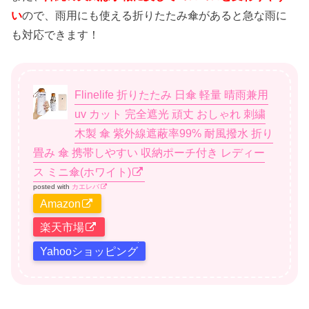
い
ので、雨用にも使える折りたたみ傘があると急な雨に
も対応できます！
Flinelife 折りたたみ 日傘 軽量 晴雨兼用
uv カット 完全遮光 頑丈 おしゃれ 刺繍
木製 傘 紫外線遮蔽率99% 耐風撥水 折り
畳み 傘 携帯しやすい 収納ポーチ付き レディー
ス ミニ傘(ホワイト)
posted with
カエレバ
Amazon
楽天市場
Yahooショッピング