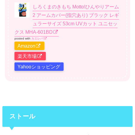
しろくまのきもち Motto!ひんやりアーム
2 アームカバー(指穴あり) ブラック レギ
ュラーサイズ 53cm UVカット ユニセッ
クス MHA-601BD
posted with
カエレバ
Amazon
楽天市場
Yahooショッピング
ストール