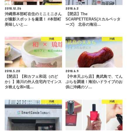
2018.12.26
2018.6.2
沖縄県本部町在住のミニミニさん
【閉店】The
が撮影スポットを厳選！ #本部町
SCARPETTERAS(スカルペッタ
美味しいと…
ーズ) 北谷の海沿…
沖縄
沖縄
2018.5.20
2018.6.9
【閉店】【和カフェ和花（のど
【中本天ぷら店】奥武島で、てん
か）】港川の外人住宅内でインス
ぷらを調達！海沿いドライブのお
タ映えな和×琉…
供に沖縄のソ…
沖縄
沖縄