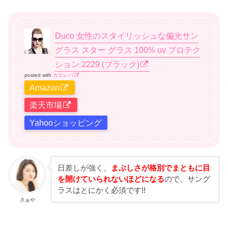
Duco 女性のスタイリッシュな偏光サン
グラス スター グラス 100% uv プロテク
ション 2229 (ブラック)
posted with
カエレバ
Amazon
楽天市場
Yahooショッピング
日差しが強く、
まぶしさが格別でまともに目
を開けていられないほどになる
ので、サング
ラスはとにかく必須です!!
さぁや