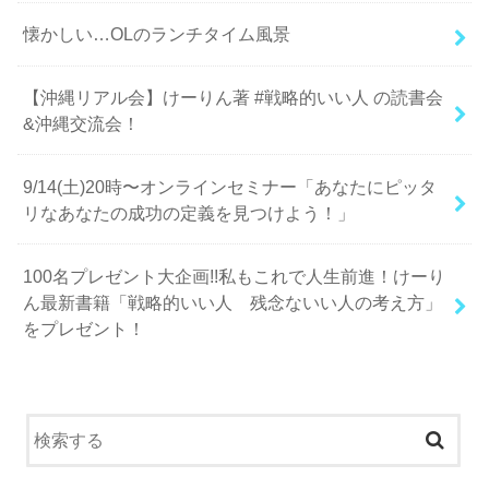
懐かしい…OLのランチタイム風景
【沖縄リアル会】けーりん著 #戦略的いい人 の読書会
&沖縄交流会！
9/14(土)20時〜オンラインセミナー「あなたにピッタ
リなあなたの成功の定義を見つけよう！」
100名プレゼント大企画!!私もこれで人生前進！けーり
ん最新書籍「戦略的いい人 残念ないい人の考え方」
をプレゼント！