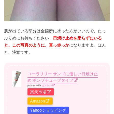
肌が出ている部分は全箇所に塗った方がいいので、たっ
ぷりめにお持ちください！
日焼け止めを塗らずにいる
と、この写真のように、真っ赤っか
になりますよ。ほん
と、注意です。
コーラリリー サンゴに優しい日焼け止
め ポンプチューブタイプ
posted with
カエレバ
楽天市場
Amazon
Yahooショッピング