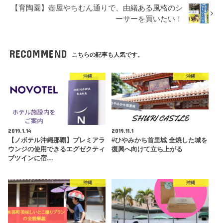
【育陶園】壺屋やちむん通りで、由緒ある風格のシ
ーサーを買いたい！
RECOMMEND
こちらの記事も人気です。
沖縄
沖縄
2019.1.14
2019.11.1
【ノボテル沖縄那覇】プレミアラ
#ひやみかち首里城 全焼した城を
ウンジの使用できるエグゼクティ
復興へ向けて立ち上がる
ブツインに宿…
沖縄
沖縄