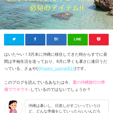
LINE
はいた〜い！3月末に沖縄に移住してきた時からすでに昼
間は半袖生活を送っており、6月に早くも暑さに連日うだ
っている、さぁや(
@happy_saaya0614
)です。
このブログを読んでいるあなたは今、
夏
の
沖縄旅行の準
備でウキウキ♪
しているのではないでしょうか？
沖縄は暑いし、日差しがすごいっていうけ
ど、どんな準備をしていったらいいんだろ