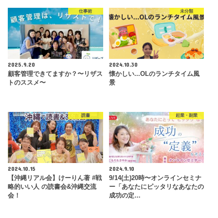
仕事術
未分類
2025.9.20
2024.10.30
顧客管理できてますか？〜リザス
懐かしい...OLのランチタイム風
トのススメ〜
景
読書
起業・副業
2024.10.15
2024.9.10
【沖縄リアル会】けーりん著 #戦
9/14(土)20時〜オンラインセミナ
略的いい人 の読書会&沖縄交流
ー「あなたにピッタリなあなたの
会！
成功の定…