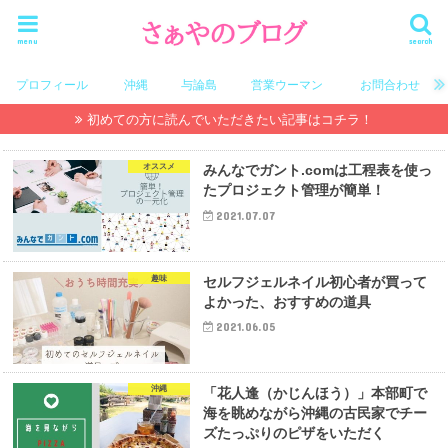
menu
search
プロフィール
沖縄
与論島
営業ウーマン
お問合わせ
初めての方に読んでいただきたい記事はコチラ！
オススメ
みんなでガント.comは工程表を使っ
たプロジェクト管理が簡単！
2021.07.07
趣味
セルフジェルネイル初心者が買って
よかった、おすすめの道具
2021.06.05
沖縄
「花人逢（かじんほう）」本部町で
海を眺めながら沖縄の古民家でチー
ズたっぷりのピザをいただく