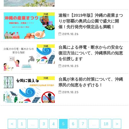
沖縄
速報!!【2019年版】沖縄の産業まつ
りが那覇の奥武山公園で盛大に開
催！先行発売や限定品も満載！
2019.10.26
沖縄
台風による停電・断水からの安全な
復旧方法について、沖縄県民の知恵
を伝授します
2019.10.25
沖縄
台風が来る前の対策について、沖縄
県民の知恵をさずける！
2019.10.25
<
1
…
3
4
5
6
7
…
18
>