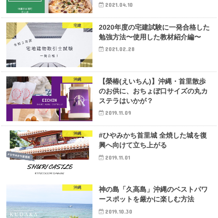
2021.04.10
宅建
2020年度の宅建試験に一発合格した
勉強方法〜使用した教材紹介編〜
2021.02.28
沖縄
【榮椿(えいちん)】沖縄・首里散歩
のお供に、おちょぼ口サイズの丸カ
ステラはいかが？
2019.11.09
沖縄
#ひやみかち首里城 全焼した城を復
興へ向けて立ち上がる
2019.11.01
沖縄
神の島「久高島」沖縄のベストパワ
ースポットを厳かに楽しむ方法
2019.10.30