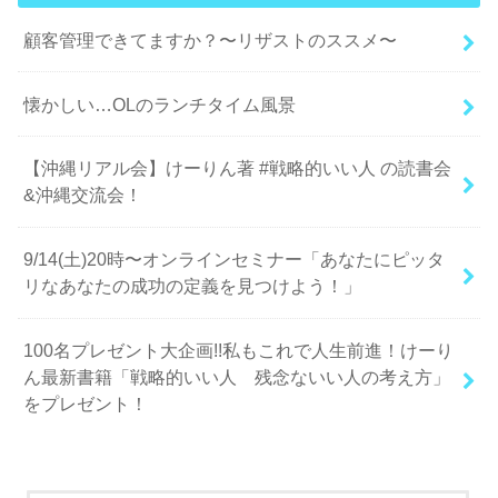
顧客管理できてますか？〜リザストのススメ〜
懐かしい…OLのランチタイム風景
【沖縄リアル会】けーりん著 #戦略的いい人 の読書会
&沖縄交流会！
9/14(土)20時〜オンラインセミナー「あなたにピッタ
リなあなたの成功の定義を見つけよう！」
100名プレゼント大企画!!私もこれで人生前進！けーり
ん最新書籍「戦略的いい人 残念ないい人の考え方」
をプレゼント！