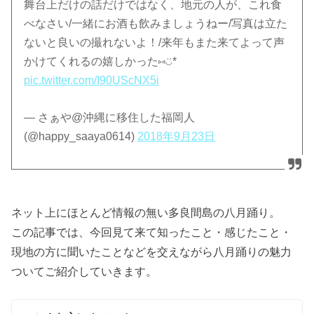
舞台上だけの話だけではなく、地元の人が、これ食
べなさい/一緒にお酒も飲みましょうねー/写真は立た
ないと良いの撮れないよ！/来年もまた来てよって声
かけてくれるの嬉しかった⑅◡̈*
pic.twitter.com/I90UScNX5i
— さぁや@沖縄に移住した福岡人
(@happy_saaya0614)
2018年9月23日
ネット上にほとんど情報の無い多良間島の八月踊り。
この記事では、今回見て来て知ったこと・感じたこと・
現地の方に聞いたことなどを交えながら八月踊りの魅力
ついてご紹介していきます。