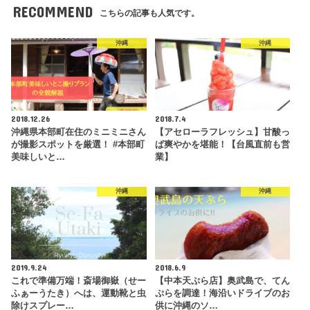
RECOMMEND
こちらの記事も人気です。
沖縄
沖縄
2018.12.26
2018.7.4
沖縄県本部町在住のミニミニさん
【アセローラフレッシュ】甘酸っ
が撮影スポットを厳選！ #本部町
ぱ爽やかを堪能！【台風直前も営
美味しいと…
業】
沖縄
沖縄
2019.9.24
2018.6.9
これで準備万端！斎場御嶽（せー
【中本天ぷら店】奥武島で、てん
ふぁーうたき）へは、運動靴と虫
ぷらを調達！海沿いドライブのお
除けスプレー…
供に沖縄のソ…