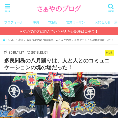
menu
search
プロフィール
沖縄
与論島
営業ウーマン
お問合わせ
初めての方に読んでいただきたい記事はコチラ！
HOME
沖縄
多良間島の八月踊りは、人と人とのコミュニケーションの塊の場だった！
2018.11.17
2018.12.01
沖縄
多良間島の八月踊りは、人と人とのコミュニ
ケーションの塊の場だった！