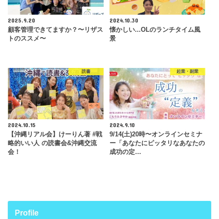
2025.9.20
2024.10.30
顧客管理できてますか？〜リザス
懐かしい...OLのランチタイム風
トのススメ〜
景
読書
起業・副業
2024.10.15
2024.9.10
【沖縄リアル会】けーりん著 #戦
9/14(土)20時〜オンラインセミナ
略的いい人 の読書会&沖縄交流
ー「あなたにピッタリなあなたの
会！
成功の定…
Profile