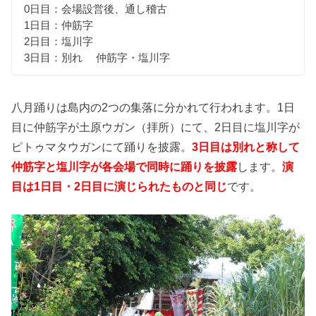
0日目：会場設営後、通し稽古
1日目：仲筋字
2日目：塩川字
3日目：別れ 仲筋字・塩川字
八月踊りは島内の2つの集落に分かれて行われます。1日
目に仲筋字が土原ウガン（拝所）にて、2日目に塩川字が
ピトゥマタウガンにて踊りを披露。
3日目は別れと称して
仲筋字と塩川字が各会場で同時に踊りを披露
します。
演
目は1日目・2日目に演じられたものと同じ
です。