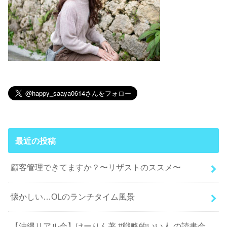
最近の投稿
顧客管理できてますか？〜リザストのススメ〜
懐かしい…OLのランチタイム風景
【沖縄リアル会】けーりん著 #戦略的いい人 の読書会