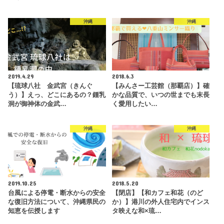
沖縄
沖縄
2019.4.29
2018.6.3
【琉球八社 金武宮（きんぐ
【みんさー工芸館（那覇店）】確
う）】えっ、どこにあるの？鍾乳
かな品質で、いつの世までも末長
洞が御神体の金武…
く愛用したい…
沖縄
沖縄
2019.10.25
2018.5.20
台風による停電・断水からの安全
【閉店】【和カフェ和花（のど
な復旧方法について、沖縄県民の
か）】港川の外人住宅内でインス
知恵を伝授します
タ映えな和×琉…