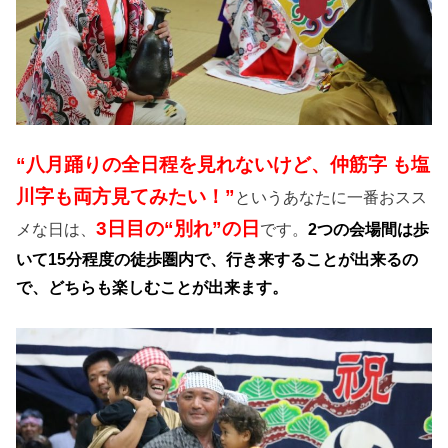
“八月踊りの全日程を見れないけど、仲筋字 も塩
川字も両方見てみたい！”
というあなたに一番おスス
3日目の“別れ”の日
メな日は、
です。
2つの会場間は歩
いて15分程度の徒歩圏内で、行き来することが出来るの
で、どちらも楽しむことが出来ます。