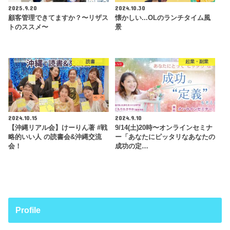
2025.9.20
2024.10.30
顧客管理できてますか？〜リザス
懐かしい...OLのランチタイム風
トのススメ〜
景
読書
起業・副業
2024.10.15
2024.9.10
【沖縄リアル会】けーりん著 #戦
9/14(土)20時〜オンラインセミナ
略的いい人 の読書会&沖縄交流
ー「あなたにピッタリなあなたの
会！
成功の定…
Profile