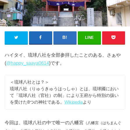
LINE
ハイタイ、琉球八社を全部参拝したことのある、さぁや
(
@happy_saaya0614
)です。
＜琉球八社とは？＞
琉球八社（りゅうきゅうはっしゃ）とは、琉球國におい
て「琉球八社（官社）の制」により王府から特別の扱い
を受けた8つの神社である。
Wikipedia
より
今回は、琉球八社の中で唯一の八幡宮
（八幡宮（はちまんぐ