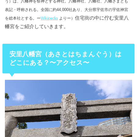
う）は、八幡神を祭神とする神社。八幡神社、八幡社、八幡さまとも
表記・呼称される。全国に約44,000社あり、大分県宇佐市の宇佐神宮
住宅街の中に佇む安里八
を総本社とする。ー
Wikipedia
よりー）
幡宮をご紹介していきます。
安里八幡宮（あさとはちまんぐう）は
どこにある？〜アクセス〜