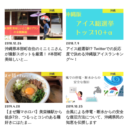
沖縄
沖縄
2018.12.26
2018.7.9
沖縄県本部町在住のミニミニさん
アイス総選挙!? Twitterでの反応
が撮影スポットを厳選！ #本部町
度で決める沖縄版アイスランキン
美味しいと…
グ〜！
沖縄
沖縄
2019.4.28
2019.10.25
【まぜ麺マホロバ】美栄橋駅から
台風による停電・断水からの安全
徒歩7分、つるっとコシのある麺
な復旧方法について、沖縄県民の
好きにはたま…
知恵を伝授します