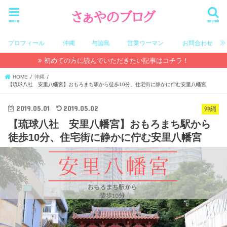
menu
search
プロフィール
沖縄
与論島
営業ウーマン
お問合わせ
初めての方に読んでいただきたい記事はコチラ！
HOME
沖縄
【琉球八社 安里八幡宮】おもろまち駅から徒歩10分、住宅街に静かに佇む安里八幡宮
2019.05.01
2019.05.02
沖縄
【琉球八社 安里八幡宮】おもろまち駅から
徒歩10分、住宅街に静かに佇む安里八幡宮