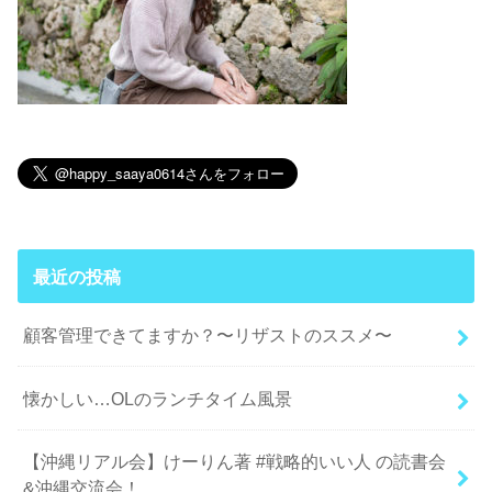
最近の投稿
顧客管理できてますか？〜リザストのススメ〜
懐かしい…OLのランチタイム風景
【沖縄リアル会】けーりん著 #戦略的いい人 の読書会
&沖縄交流会！