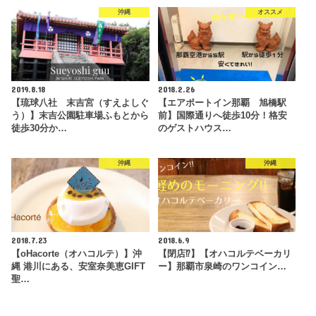
沖縄
オススメ
2019.8.18
2018.2.26
【琉球八社 末吉宮（すえよしぐ
【エアポートイン那覇 旭橋駅
う）】末吉公園駐車場ふもとから
前】国際通りへ徒歩10分！格安
徒歩30分か…
のゲストハウス…
沖縄
沖縄
2018.7.23
2018.6.9
【oHacorte（オハコルテ）】沖
【閉店⁉︎】【オハコルテベーカリ
縄 港川にある、安室奈美恵GIFT
ー】那覇市泉崎のワンコイン…
聖…