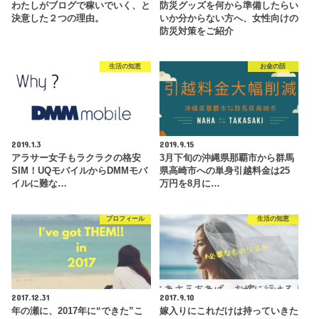
わたしがブログで稼いでいく、と
防災グッズを何から準備したらい
決意した２つの理由。
いか分からない方へ、女性向けの
防災対策をご紹介
生活の知恵
お金の話
2019.1.3
2019.9.15
アラサー女子もラクラクの格安
3月下旬の沖縄県那覇市から群馬
SIM！UQモバイルからDMMモバ
県高崎市への単身引越料金は25
イルに難な…
万円を8月に…
プロフィール
生活の知恵
2017.12.31
2017.9.10
年の瀬に、2017年に“できた”こ
嫁入りにこれだけは持っていきた