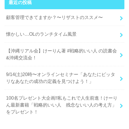
最近の投稿
顧客管理できてますか？〜リザストのススメ〜
懐かしい…OLのランチタイム風景
【沖縄リアル会】けーりん著 #戦略的いい人 の読書会
&沖縄交流会！
9/14(土)20時〜オンラインセミナー「あなたにピッタ
リなあなたの成功の定義を見つけよう！」
100名プレゼント大企画!!私もこれで人生前進！けーり
ん最新書籍「戦略的いい人 残念ないい人の考え方」
をプレゼント！