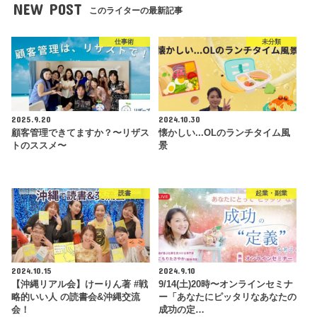
NEW POST
このライターの最新記事
仕事術
未分類
2025.9.20
2024.10.30
顧客管理できてますか？〜リザス
懐かしい...OLのランチタイム風
トのススメ〜
景
読書
起業・副業
2024.10.15
2024.9.10
【沖縄リアル会】けーりん著 #戦
9/14(土)20時〜オンラインセミナ
略的いい人 の読書会&沖縄交流
ー「あなたにピッタリなあなたの
会！
成功の定…