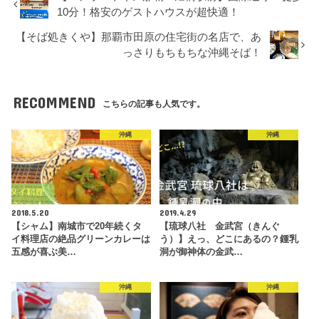
10分！格安のゲストハウスが超快適！
【そば処きくや】那覇市田原の住宅街の名店で、あ
っさりもちもちな沖縄そば！
RECOMMEND
こちらの記事も人気です。
沖縄
沖縄
2018.5.20
2019.4.29
【シャム】南城市で20年続くタ
【琉球八社 金武宮（きんぐ
イ料理店の絶品グリーンカレーは
う）】えっ、どこにあるの？鍾乳
五感が喜ぶ美…
洞が御神体の金武…
沖縄
沖縄