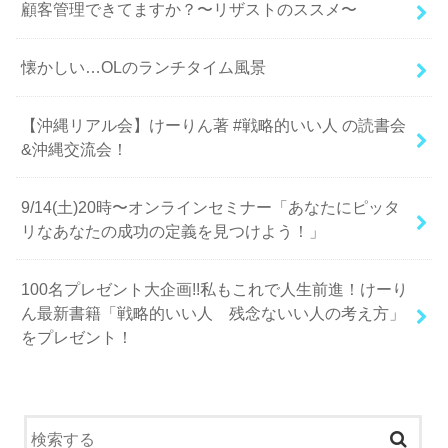
顧客管理できてますか？〜リザストのススメ〜
懐かしい…OLのランチタイム風景
【沖縄リアル会】けーりん著 #戦略的いい人 の読書会
&沖縄交流会！
9/14(土)20時〜オンラインセミナー「あなたにピッタ
リなあなたの成功の定義を見つけよう！」
100名プレゼント大企画!!私もこれで人生前進！けーり
ん最新書籍「戦略的いい人 残念ないい人の考え方」
をプレゼント！