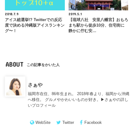
2018.7.9
2019.5.1
アイス総選挙!? Twitterでの反応
【琉球八社 安里八幡宮】おもろ
度で決める沖縄版アイスランキン
まち駅から徒歩10分、住宅街に
グ〜！
静かに佇む安…
ABOUT
この記事をかいた人
さぁや
福岡市在住、86年生まれ。 2018年春より、福岡から沖縄
へ移住。 グルメやかわいいものが好き。▶︎
さぁやの詳し
いプロフィール
WebSite
Twitter
Facebook