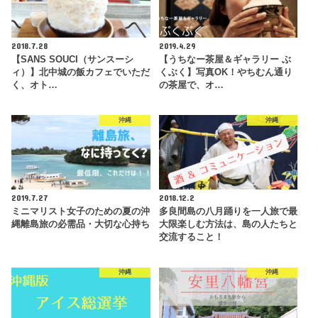
2018.7.28
2019.4.29
【SANS SOUCI（サンスーシ
【うちなー茶屋＆ギャラリー ぶ
ィ）】北中城の飯カフェでいただ
くぶく】写真OK！やちむん通り
く、オト…
の茶屋で、オ…
沖縄
沖縄
2019.7.27
2018.12.2
ミニマリスト女子のための夏の沖
多良間島の八月踊りを一人旅で最
縄離島旅の必需品・大切な心持ち
大限楽しむ方法は、島の人たちと
交流すること！
沖縄
沖縄