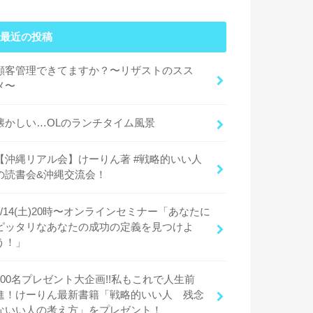
最近の投稿
顧客管理できてますか？〜リザストのスス
メ〜
懐かしい…OLのランチタイム風景
【沖縄リアル会】けーりん著 #戦略的いい人
の読書会&沖縄交流会！
9/14(土)20時〜オンラインセミナー「あなたに
ピッタリなあなたの成功の定義を見つけよ
う！」
100名プレゼント大企画!!私もこれで人生前
進！けーりん最新書籍「戦略的いい人 残念
ないい人の考え方」をプレゼント！