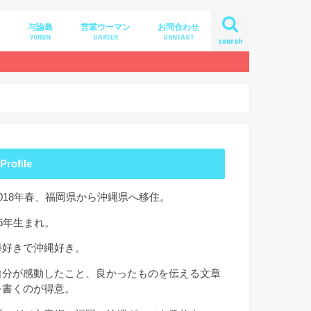
与論島
営業ウーマン
お問合わせ
A
YORON
CAREER
CONTACT
search
Profile
2018年春、福岡県から沖縄県へ移住。
86年生まれ。
海好きで沖縄好き。
自分が感動したこと、良かったものを伝える文章
を書くのが得意。