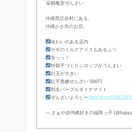
鶴亀堂ぜんざい
沖縄県読谷村にある、
沖縄かき氷のお店。
味わいのある店内
ヤギのミルクアイスもあるょ
安っっ！
特製手づくりシロップがうんまい
白玉が大きい
紅芋黒糖ぜんざい 580円
別名パープルダイナマイト
ぜんざいよろしー
https://t.co/Y0bE2BT
— さぁや@沖縄好きの福岡っ子 (@happy_s