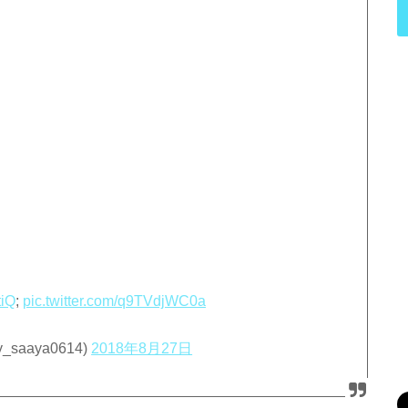
tiQ
;
pic.twitter.com/q9TVdjWC0a
aaya0614)
2018年8月27日